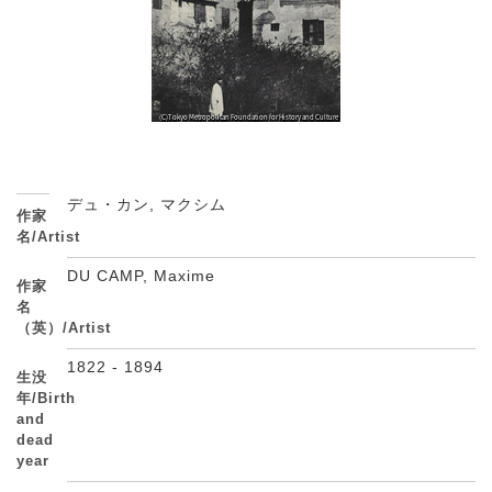
デュ・カン, マクシム
作家
名/Artist
DU CAMP, Maxime
作家
名
（英）/Artist
1822 - 1894
生没
年/Birth
and
dead
year