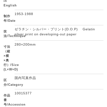
in
English
1953-1988
制作
年/Date
ゼラチン・シルバー・プリント(D.O.P) Gelatin
技
silver print on developing-out paper
法/Technique
280×200mm
寸法
（縦
×横
×奥
行）/Size
(L×W×D)
国内写真作品
区
分/Category
10015377
作品
番
号/Accession