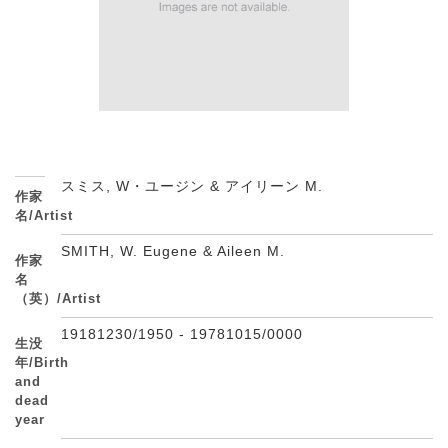
スミス, W・ユージン & アイリーン M.
作家
名/Artist
SMITH, W. Eugene & Aileen M.
作家
名
（英）/Artist
19181230/1950 - 19781015/0000
生没
年/Birth
and
dead
year