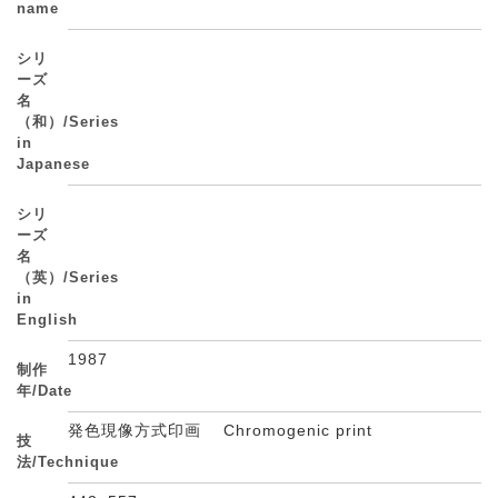
name
シリ
ーズ
名
（和）/Series
in
Japanese
シリ
ーズ
名
（英）/Series
in
English
1987
制作
年/Date
発色現像方式印画 Chromogenic print
技
法/Technique