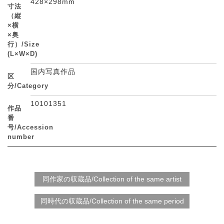
428×298mm
寸法
（縦
×横
×奥
行）/Size
(L×W×D)
国内写真作品
区
分/Category
10101351
作品
番
号/Accession
number