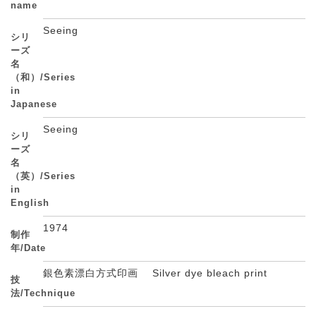
name
Seeing
シリ
ーズ
名
（和）/Series
in
Japanese
Seeing
シリ
ーズ
名
（英）/Series
in
English
1974
制作
年/Date
銀色素漂白方式印画 Silver dye bleach print
技
法/Technique