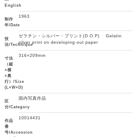
English
1963
制作
年/Date
ゼラチン・シルバー・プリント(D.O.P) Gelatin
技
silver print on developing-out paper
法/Technique
316×209mm
寸法
（縦
×横
×奥
行）/Size
(L×W×D)
国内写真作品
区
分/Category
10014431
作品
番
号/Accession