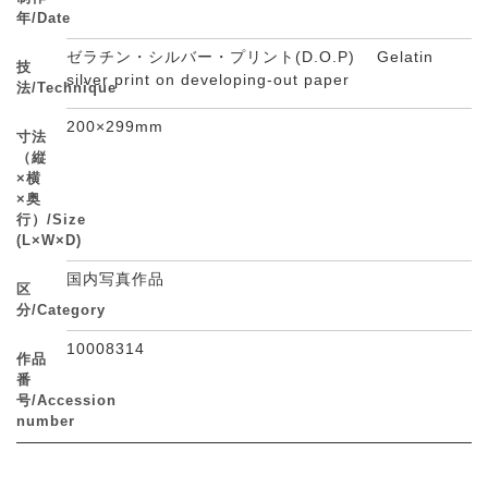
年/Date
ゼラチン・シルバー・プリント(D.O.P) Gelatin
技
silver print on developing-out paper
法/Technique
200×299mm
寸法
（縦
×横
×奥
行）/Size
(L×W×D)
国内写真作品
区
分/Category
10008314
作品
番
号/Accession
number