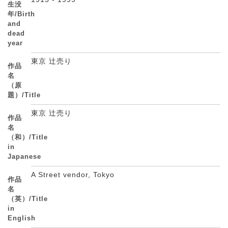
生没
年/Birth
and
dead
year
東京 辻売り
作品
名
（原
題）/Title
東京 辻売り
作品
名
（和）/Title
in
Japanese
A Street vendor, Tokyo
作品
名
（英）/Title
in
English