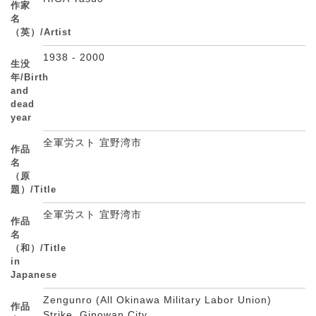
作家
名
（英）/Artist
1938 - 2000
生没
年/Birth
and
dead
year
全軍労スト 宜野湾市
作品
名
（原
題）/Title
全軍労スト 宜野湾市
作品
名
（和）/Title
in
Japanese
Zengunro (All Okinawa Military Labor Union)
作品
Strike, Ginowan City