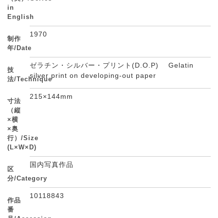
in
English
1970
制作
年/Date
ゼラチン・シルバー・プリント(D.O.P) Gelatin
技
silver print on developing-out paper
法/Technique
215×144mm
寸法
（縦
×横
×奥
行）/Size
(L×W×D)
国内写真作品
区
分/Category
10118843
作品
番