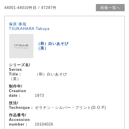
44001-44010件目 / 47297件
画像一覧へ
塚原 琢哉
TSUKAHARA Takuya
（和）白いあそび
（英）
シリーズ名/
Series
Title：
（和）白いあそび
（英）
制作年/
Creation
date：
1973
技法/
Technique：
ゼラチン・シルバー・プリント(D.O.P)
作品番号/
Accession
number：
10104026