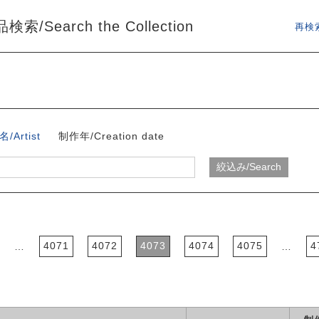
索/Search the Collection
再検索
/Artist
制作年/Creation date
4071
4072
4073
4074
4075
4
…
…