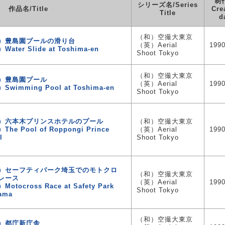
制
シリーズ名/Series
作品名/Title
Cre
Title
d
（和）空撮大東京
）豊島園プールの滑り台
（英）Aerial
199
Water Slide at Toshima-en
Shoot Tokyo
（和）空撮大東京
）豊島園プール
（英）Aerial
199
Swimming Pool at Toshima-en
Shoot Tokyo
）六本木プリンスホテルのプール
（和）空撮大東京
The Pool of Roppongi Prince
（英）Aerial
199
l
Shoot Tokyo
）セーフティパーク埼玉でのモトクロ
（和）空撮大東京
レース
（英）Aerial
199
Motocross Race at Safety Park
Shoot Tokyo
tama
（和）空撮大東京
）都庁新庁舎