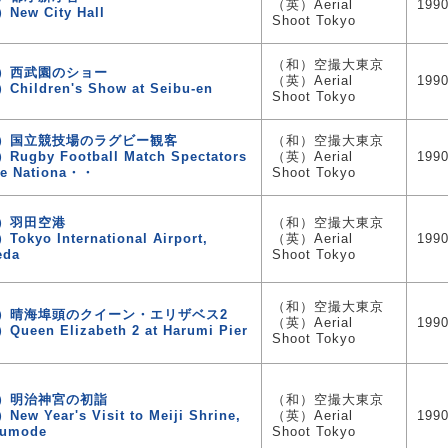
（英）Aerial
199
New City Hall
Shoot Tokyo
（和）空撮大東京
）西武園のショー
（英）Aerial
199
Children's Show at Seibu-en
Shoot Tokyo
）国立競技場のラグビー観客
（和）空撮大東京
Rugby Football Match Spectators
（英）Aerial
199
he Nationa・・
Shoot Tokyo
）羽田空港
（和）空撮大東京
okyo International Airport,
（英）Aerial
199
eda
Shoot Tokyo
（和）空撮大東京
）晴海埠頭のクイーン・エリザベス2
（英）Aerial
199
ueen Elizabeth 2 at Harumi Pier
Shoot Tokyo
）明治神宮の初詣
（和）空撮大東京
ew Year's Visit to Meiji Shrine,
（英）Aerial
199
sumode
Shoot Tokyo