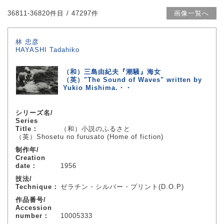
36811-36820件目 / 47297件
画像一覧へ
林 忠彦
HAYASHI Tadahiko
（和）三島由紀夫『潮騒』海女
（英）"The Sound of Waves" written by
Yukio Mishima.・・
シリーズ名/
Series
Title：
（和）小説のふるさと
（英）Shosetu no furusato (Home of fiction)
制作年/
Creation
date：
1956
技法/
Technique：
ゼラチン・シルバー・プリント(D.O.P)
作品番号/
Accession
number：
10005333