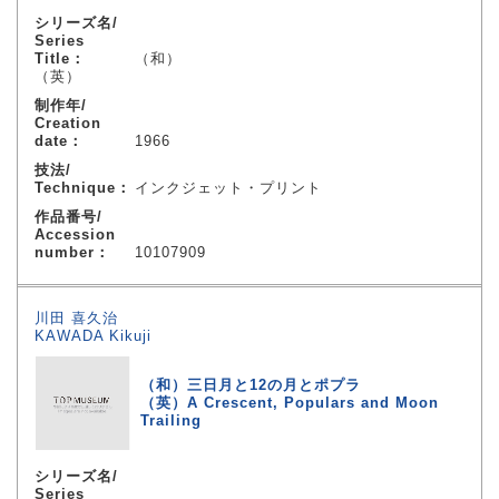
シリーズ名/
Series
Title：
（和）
（英）
制作年/
Creation
date：
1966
技法/
Technique：
インクジェット・プリント
作品番号/
Accession
number：
10107909
川田 喜久治
KAWADA Kikuji
（和）三日月と12の月とポプラ
（英）A Crescent, Populars and Moon
Trailing
シリーズ名/
Series