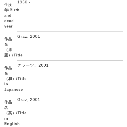
1950 -
生没
年/Birth
and
dead
year
Graz, 2001
作品
名
（原
題）/Title
グラーツ、2001
作品
名
（和）/Title
in
Japanese
Graz, 2001
作品
名
（英）/Title
in
English