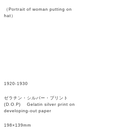
（Portrait of woman putting on
hat）
1920-1930
ゼラチン・シルバー・プリント
(D.O.P) Gelatin silver print on
developing-out paper
198×139mm