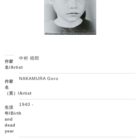
中村 梧郎
作家
名/Artist
NAKAMURA Goro
作家
名
（英）/Artist
1940 -
生没
年/Birth
and
dead
year