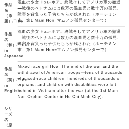
混血の少女 Hoa=ホア。終戦そしてアメリカ軍の撤退
作品
―戦後のベトナムには数万の混血児と数十万の孤児、
名
障害を背負った子供たちらが残された（ホーチミン
（原
市、第1 Mam Non=マムノン孤児センターで）
題）/Title
混血の少女 Hoa=ホア。終戦そしてアメリカ軍の撤退
作品
―戦後のベトナムには数万の混血児と数十万の孤児、
名
障害を背負った子供たちらが残された（ホーチミン
（和）/Title
市、第1 Mam Non=マムノン孤児センターで）
in
Japanese
Mixed race girl Hoa. The end of the war and the
作品
withdrawal of American troops—tens of thousands
名
of mixed-race children, hundreds of thousands of
（英）/Title
orphans, and children with disabilities were left
in
behind in Vietnam after the war (at the 1st Mam
English
Non Orphan Center in Ho Chi Minh City).
シリ
ーズ
名
（原