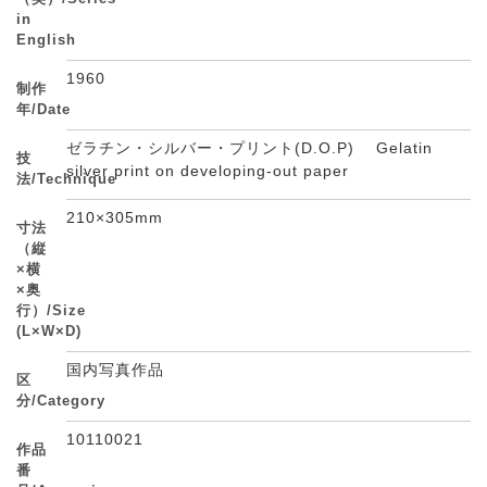
in
English
1960
制作
年/Date
ゼラチン・シルバー・プリント(D.O.P) Gelatin
技
silver print on developing-out paper
法/Technique
210×305mm
寸法
（縦
×横
×奥
行）/Size
(L×W×D)
国内写真作品
区
分/Category
10110021
作品
番