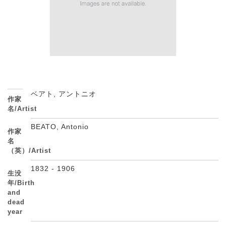
ベアト, アントニオ
作家
名/Artist
BEATO, Antonio
作家
名
（英）/Artist
1832 - 1906
生没
年/Birth
and
dead
year