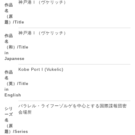
神戸港Ⅰ（ヴケリッチ）
作品
名
（原
題）/Title
神戸港Ⅰ（ヴケリッチ）
作品
名
（和）/Title
in
Japanese
Kobe Port I (Vukelic)
作品
名
（英）/Title
in
English
パラレル・ライフーゾルゲを中心とする国際諜報団密
シリ
会場所
ーズ
名
（原
題）/Series