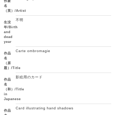
作家
名
（英）/Artist
不明
生没
年/Birth
and
dead
year
Carte ombromagie
作品
名
（原
題）/Title
影絵用のカード
作品
名
（和）/Title
in
Japanese
Card illustrating hand shadows
作品