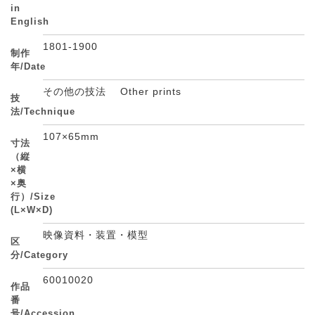
in
English
1801-1900
制作
年/Date
その他の技法 Other prints
技
法/Technique
107×65mm
寸法
（縦
×横
×奥
行）/Size
(L×W×D)
映像資料・装置・模型
区
分/Category
60010020
作品
番
号/Accession