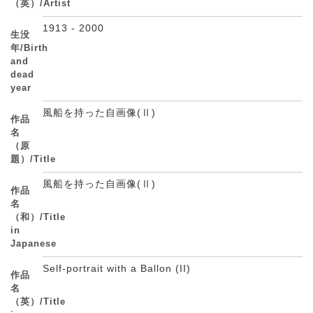
（英）/Artist
1913 - 2000
生没
年/Birth
and
dead
year
風船を持った自画像(Ⅱ)
作品
名
（原
題）/Title
風船を持った自画像(Ⅱ)
作品
名
（和）/Title
in
Japanese
Self-portrait with a Ballon (II)
作品
名
（英）/Title