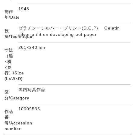
1948
制作
年/Date
ゼラチン・シルバー・プリント(D.O.P) Gelatin
技
silver print on developing-out paper
法/Technique
261×240mm
寸法
（縦
×横
×奥
行）/Size
(L×W×D)
国内写真作品
区
分/Category
10009535
作品
番
号/Accession
number