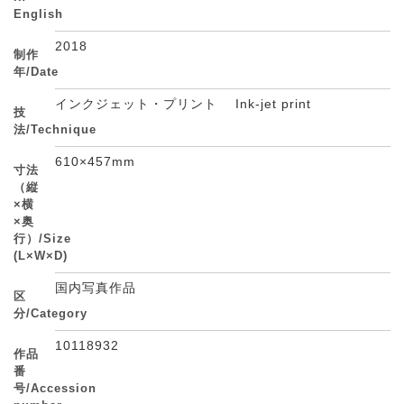
English
2018
制作
年/Date
インクジェット・プリント Ink-jet print
技
法/Technique
610×457mm
寸法
（縦
×横
×奥
行）/Size
(L×W×D)
国内写真作品
区
分/Category
10118932
作品
番
号/Accession