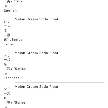
（英）/Title
in
English
Melon Cream Soda Float
シリ
ーズ
名
（原
題）/Series
name
Melon Cream Soda Float
シリ
ーズ
名
（和）/Series
in
Japanese
Melon Cream Soda Float
シリ
ーズ
名
（英）/Series
in