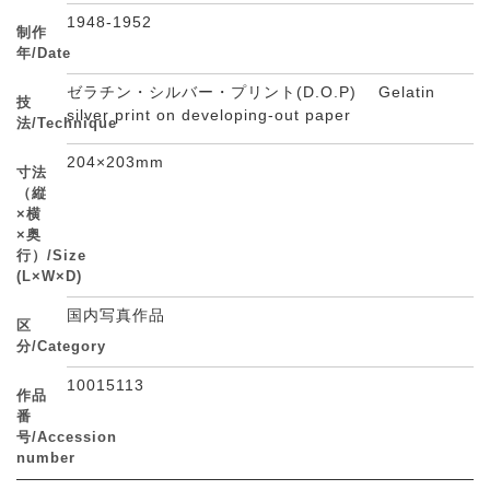
1948-1952
制作
年/Date
ゼラチン・シルバー・プリント(D.O.P) Gelatin
技
silver print on developing-out paper
法/Technique
204×203mm
寸法
（縦
×横
×奥
行）/Size
(L×W×D)
国内写真作品
区
分/Category
10015113
作品
番
号/Accession
number