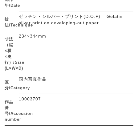
年/Date
ゼラチン・シルバー・プリント(D.O.P) Gelatin
技
silver print on developing-out paper
法/Technique
234×344mm
寸法
（縦
×横
×奥
行）/Size
(L×W×D)
国内写真作品
区
分/Category
10003707
作品
番
号/Accession
number