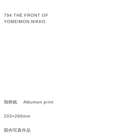
794 THE FRONT OF
YOMEIMON,NIKKO.
鶏卵紙 Albumen print
203×260mm
国内写真作品