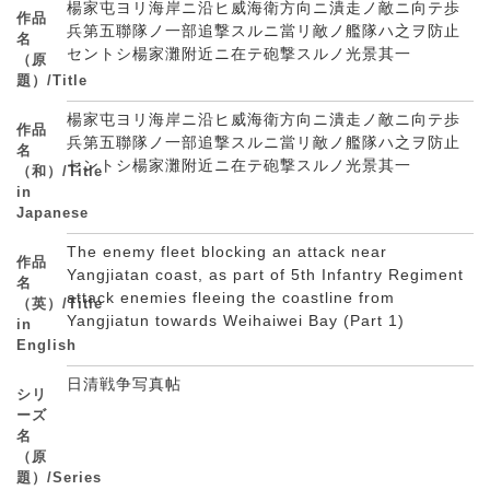
楊家屯ヨリ海岸ニ沿ヒ威海衛方向ニ潰走ノ敵ニ向テ歩
作品
兵第五聯隊ノ一部追撃スルニ當リ敵ノ艦隊ハ之ヲ防止
名
セントシ楊家灘附近ニ在テ砲撃スルノ光景其一
（原
題）/Title
楊家屯ヨリ海岸ニ沿ヒ威海衛方向ニ潰走ノ敵ニ向テ歩
作品
兵第五聯隊ノ一部追撃スルニ當リ敵ノ艦隊ハ之ヲ防止
名
セントシ楊家灘附近ニ在テ砲撃スルノ光景其一
（和）/Title
in
Japanese
The enemy fleet blocking an attack near
作品
Yangjiatan coast, as part of 5th Infantry Regiment
名
attack enemies fleeing the coastline from
（英）/Title
Yangjiatun towards Weihaiwei Bay (Part 1)
in
English
日清戦争写真帖
シリ
ーズ
名
（原
題）/Series