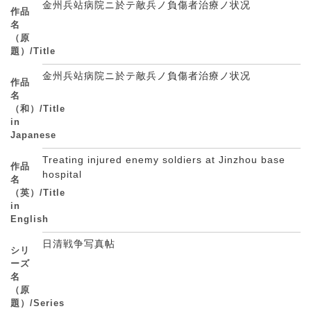
金州兵站病院ニ於テ敵兵ノ負傷者治療ノ状况
作品
名
（原
題）/Title
金州兵站病院ニ於テ敵兵ノ負傷者治療ノ状况
作品
名
（和）/Title
in
Japanese
Treating injured enemy soldiers at Jinzhou base
作品
hospital
名
（英）/Title
in
English
日清戦争写真帖
シリ
ーズ
名
（原
題）/Series