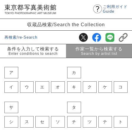
ご利用ガイド
Guide
収蔵品検索/Search the Collection
再検索/re-Search
条件を入力して検索する
作家一覧から検索する
Enter conditions to search
Search by artist list
ア
カ
イ
ウ
エ
オ
キ
ク
ケ
コ
サ
タ
シ
ス
セ
ソ
チ
ツ
テ
ト