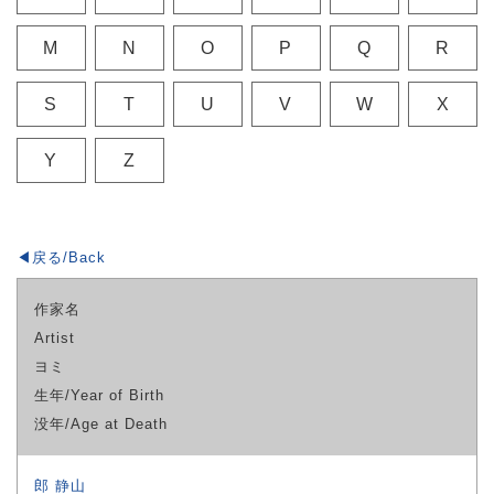
M
N
O
P
Q
R
S
T
U
V
W
X
Y
Z
◀戻る/Back
作家名
Artist
ヨミ
生年/Year of Birth
没年/Age at Death
郎 静山